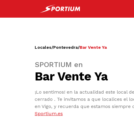
Locales
/
Pontevedra
/
Bar Vente Ya
SPORTIUM en
Bar Vente Ya
¡Lo sentimos! en la actualidad este local 
cerrado . Te invitamos a que localices el 
en Vigo, y recuerda que estamos siempre d
Sportium.es