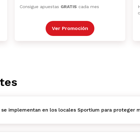
Consigue apuestas
GRATIS
cada mes
Ver Promoción
tes
 se implementan en los locales Sportium para proteger m