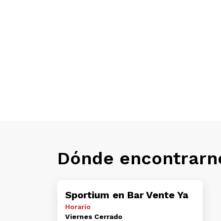
Dónde encontrarn
Sportium en Bar Vente Ya
Horario
Viernes Cerrado