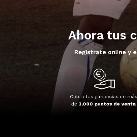
Ahora tus c
Regístrate online y 
Cobra tus ganancias en má
de
3.000 puntos de venta