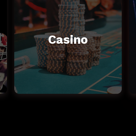
Casino