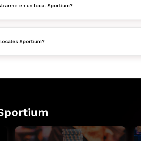
trarme en un local Sportium?
 locales Sportium?
Sportium