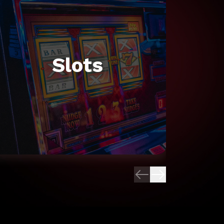
Slots