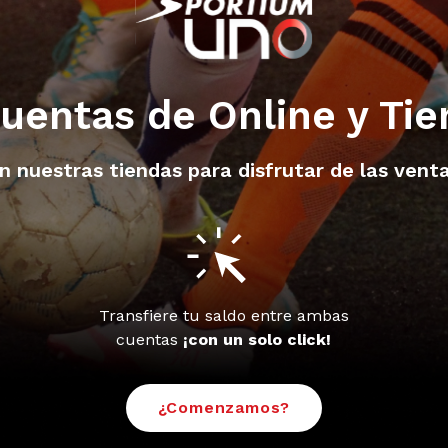
uentas de Online y Ti
en nuestras tiendas para disfrutar de las ven
s
Transfiere tu saldo entre ambas
cuentas
¡con un solo click!
¿Comenzamos?