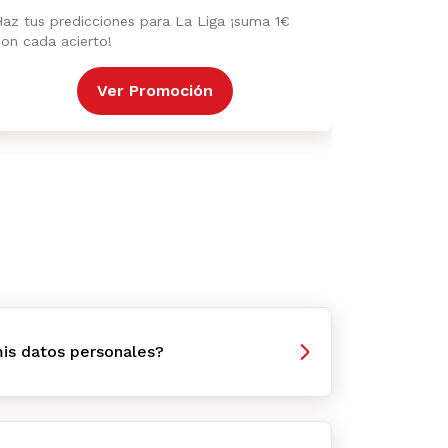
Haz tus predicciones para La Liga ¡suma 1€
con cada acierto!
Ver Promoción
is datos personales?