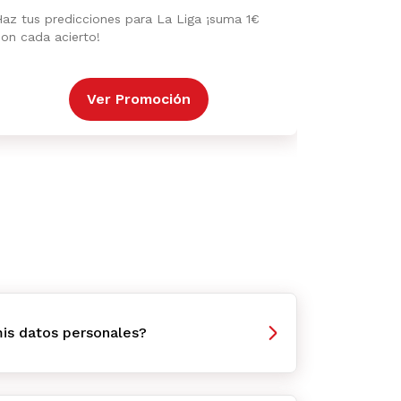
Haz tus predicciones para La Liga ¡suma 1€
con cada acierto!
Ver Promoción
is datos personales?