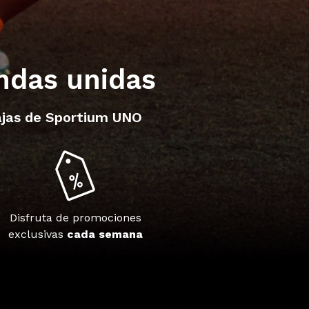
endas unidas
tajas de Sportium UNO
Disfruta de promociones
exclusivas
cada semana