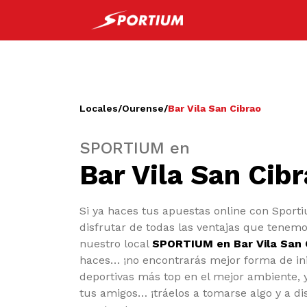
Locales
/
Ourense
/
Bar Vila San Cibrao
SPORTIUM en
Bar Vila San Cib
Si ya haces tus apuestas online con Sport
disfrutar de todas las ventajas que tenemo
nuestro local
SPORTIUM en Bar Vila San 
haces… ¡no encontrarás mejor forma de inici
deportivas más top en el mejor ambiente, y
tus amigos… ¡tráelos a tomarse algo y a di