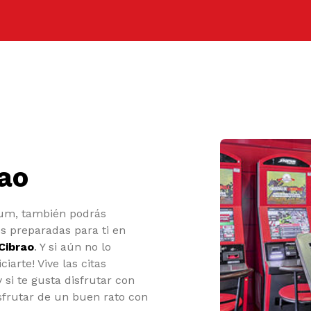
rao
ium, también podrás
s preparadas para ti en
Cibrao
. Y si aún no lo
arte! Vive las citas
 si te gusta disfrutar con
sfrutar de un buen rato con