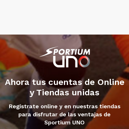
Ahora tus cuentas de Online
y Tiendas unidas
Regístrate online y en nuestras tiendas
para disfrutar de las ventajas de
Sportium UNO