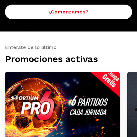
¿Comenzamos?
Entérate de lo último
Promociones activas