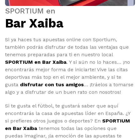
SPORTIUM en
Bar Xaiba
Si ya haces tus apuestas online con Sportium,
también podrás disfrutar de todas las ventajas que
tenemos preparadas para ti en nuestro local
SPORTIUM en Bar Xaiba
. Y si aún no lo haces… ¡no
encontrarás mejor forma de iniciarte! Vive las citas
deportivas más top en el mejor ambiente, y si te
gusta
disfrutar con tus amigos
… ¡tráelos a tomarse
algo y a disfrutar de un buen rato con nosotros!
Si te gusta el fútbol, te gustará saber que aquí
encontrarás la casa de apuestas líder en España. ¿Y
si prefieres otros juegos o deportes? En
SPORTIUM
en Bar Xaiba
tenemos todas las opciones que
puedas imaginar, ¡la emoción de las apuestas te