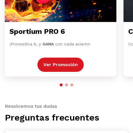
Sportium PRO 6
C
¡Pronostica 6, y
GANA
con cada acierto!
Co
Ver Promoción
Resolvemos tus dudas
Preguntas frecuentes