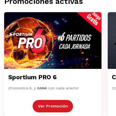
Promociones activas
Sportium PRO 6
C
¡Pronostica 6, y
GANA
con cada acierto!
Co
Ver Promoción