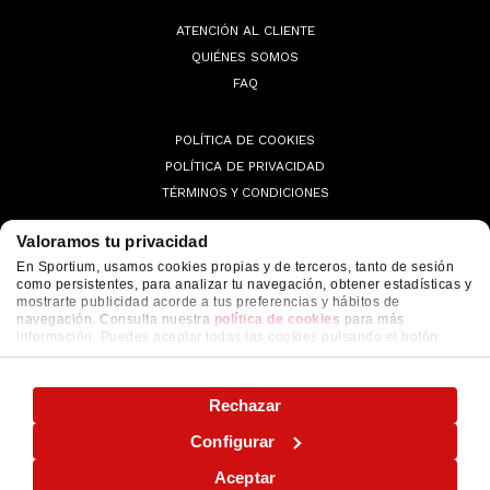
ATENCIÓN AL CLIENTE
QUIÉNES SOMOS
FAQ
POLÍTICA DE COOKIES
POLÍTICA DE PRIVACIDAD
TÉRMINOS Y CONDICIONES
Valoramos tu privacidad
En Sportium, usamos cookies propias y de terceros, tanto de sesión
como persistentes, para analizar tu navegación, obtener estadísticas y
© 2026 Sportium. All Rights Reserved.
mostrarte publicidad acorde a tus preferencias y hábitos de
navegación. Consulta nuestra
política de cookies
para más
información. Puedes aceptar todas las cookies pulsando el botón
"ACEPTAR" o configurarlas o rechazar su uso pulsando el botón
"CONFIGURAR"
Rechazar
Configurar
Aceptar