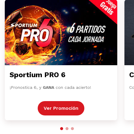
Sportium PRO 6
C
¡Pronostica 6, y
GANA
con cada acierto!
Co
Ver Promoción