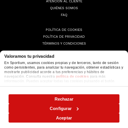
ATENCIÓN AL CLIENTE
QUIÉNES SOMOS
FAQ
POLÍTICA DE COOKIES
POLÍTICA DE PRIVACIDAD
TÉRMINOS Y CONDICIONES
Valoramos tu privacidad
En Sportium, usamos cookies propias y de terceros, tanto de sesión
como persistentes, para analizar tu navegación, obtener estadísticas y
© 2026 Sportium. All Rights Reserved.
mostrarte publicidad acorde a tus preferencias y hábitos de
navegación. Consulta nuestra
política de cookies
para más
información. Puedes aceptar todas las cookies pulsando el botón
"ACEPTAR" o configurarlas o rechazar su uso pulsando el botón
"CONFIGURAR"
Rechazar
Configurar
Aceptar