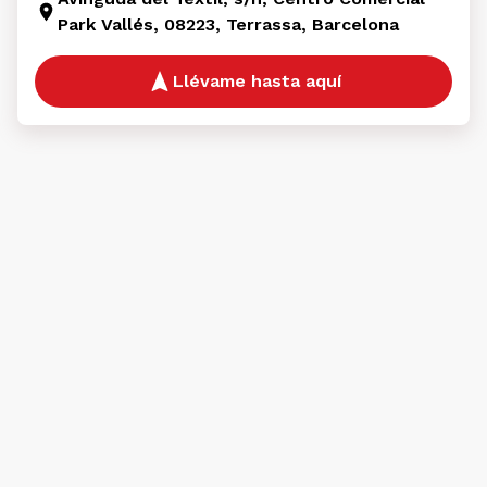
Park Vallés, 08223, Terrassa, Barcelona
Llévame hasta aquí