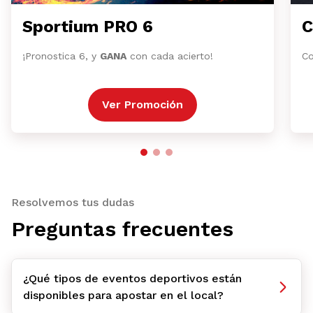
Sportium PRO 6
C
¡Pronostica 6, y
GANA
con cada acierto!
Co
Ver Promoción
Resolvemos tus dudas
Preguntas frecuentes
¿Qué tipos de eventos deportivos están
disponibles para apostar en el local?