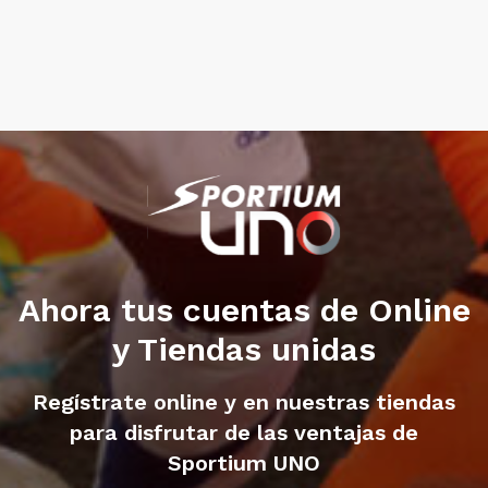
Ahora tus cuentas de Online
y Tiendas unidas
Regístrate online y en nuestras tiendas
para disfrutar de las ventajas de
Sportium UNO