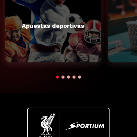
Apuestas deportivas