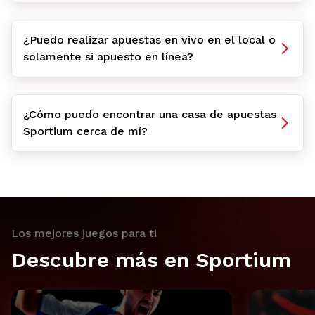
¿Puedo realizar apuestas en vivo en el local o
solamente si apuesto en línea?
¿Cómo puedo encontrar una casa de apuestas
Sportium cerca de mí?
Los mejores juegos para ti
Descubre más en Sportium