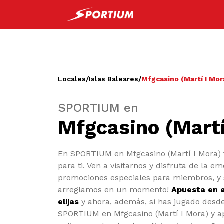
Locales
/
Islas Baleares
/
Mfgcasino (Martí I Mor
SPORTIUM en
Mfgcasino (Martí
En SPORTIUM en Mfgcasino (Martí I Mora)
para ti. Ven a visitarnos y disfruta de la e
promociones especiales para miembros, y s
arreglamos en un momento!
Apuesta en e
elijas
y ahora, además, si has jugado desde
SPORTIUM en Mfgcasino (Martí I Mora) y ap