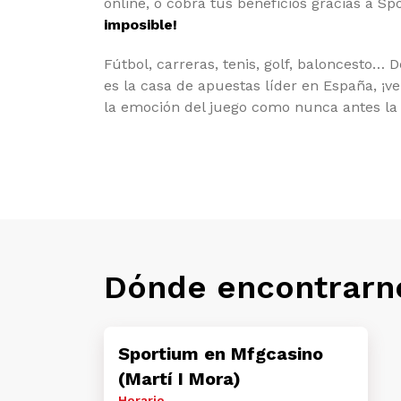
online, o cobra tus beneficios gracias a 
imposible!
Fútbol, carreras, tenis, golf, baloncesto…
es la casa de apuestas líder en España, ¡v
la emoción del juego como nunca antes la 
Dónde encontrarn
Sportium en Mfgcasino
(Martí I Mora)
Horario