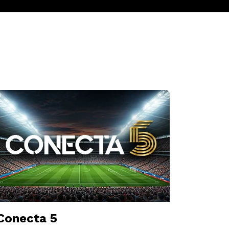
Conecta 5