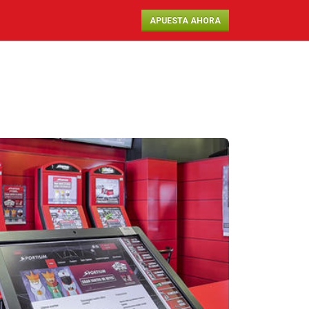
APUESTA AHORA