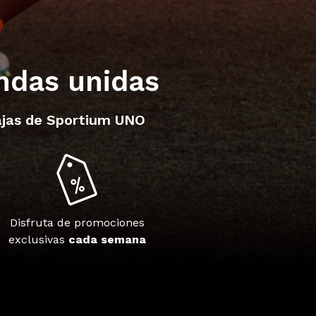
endas unidas
tajas de Sportium UNO
Disfruta de promociones
exclusivas
cada semana