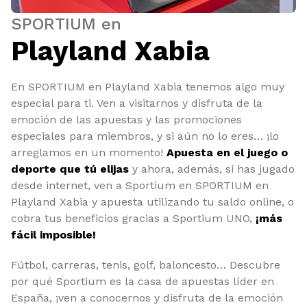
SPORTIUM en
Playland Xabia
En SPORTIUM en Playland Xabia tenemos algo muy
especial para ti. Ven a visitarnos y disfruta de la
emoción de las apuestas y las promociones
especiales para miembros, y si aún no lo eres… ¡lo
arreglamos en un momento!
Apuesta en el juego o
deporte que tú elijas
y ahora, además, si has jugado
desde internet, ven a Sportium en SPORTIUM en
Playland Xabia y apuesta utilizando tu saldo online, o
cobra tus beneficios gracias a Sportium UNO,
¡más
fácil imposible!
Fútbol, carreras, tenis, golf, baloncesto… Descubre
por qué Sportium es la casa de apuestas líder en
España, ¡ven a conocernos y disfruta de la emoción