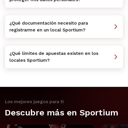
¿Qué documentación necesito para
registrarme en un local Sportium?
¿Qué límites de apuestas existen en los
locales Sportium?
Los mejores juegos para ti
Descubre más en Sportium