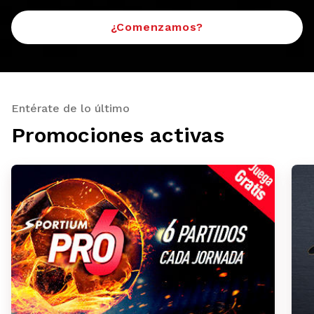
¿Comenzamos?
Entérate de lo último
Promociones activas