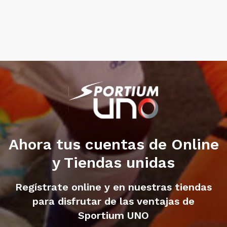
Ahora tus cuentas de Online
y Tiendas unidas
Regístrate online y en nuestras tiendas
para disfrutar de las ventajas de
Sportium UNO