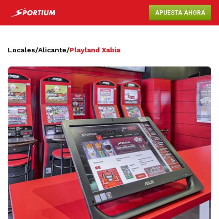
APUESTA AHORA
Locales
/
Alicante
/
Playland Xabia