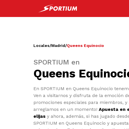
Locales
/
Madrid
/
Queens Equinocio
SPORTIUM en
Queens Equinoci
En SPORTIUM en Queens Equinocio tenemos
Ven a visitarnos y disfruta de la emoción d
promociones especiales para miembros, y s
arreglamos en un momento!
Apuesta en e
elijas
y ahora, además, si has jugado desde
SPORTIUM en Queens Equinocio y apuesta u