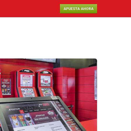
APUESTA AHORA