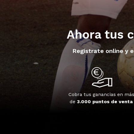
Ahora tus c
Regístrate online y 
Cobra tus ganancias en má
de
3.000 puntos de venta