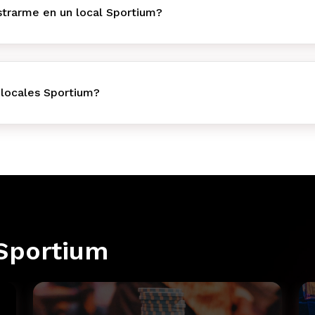
trarme en un local Sportium?
 locales Sportium?
Sportium