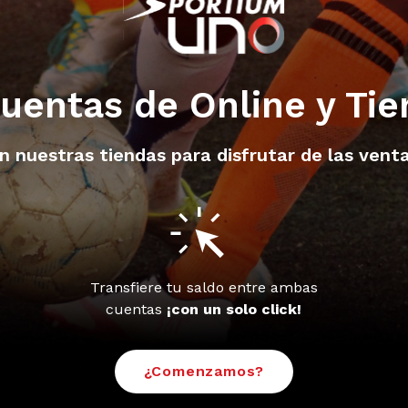
uentas de Online y Ti
en nuestras tiendas para disfrutar de las ven
s
Transfiere tu saldo entre ambas
cuentas
¡con un solo click!
¿Comenzamos?