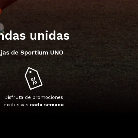
endas unidas
tajas de Sportium UNO
Disfruta de promociones
exclusivas
cada semana