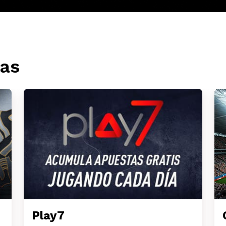
as
Play7