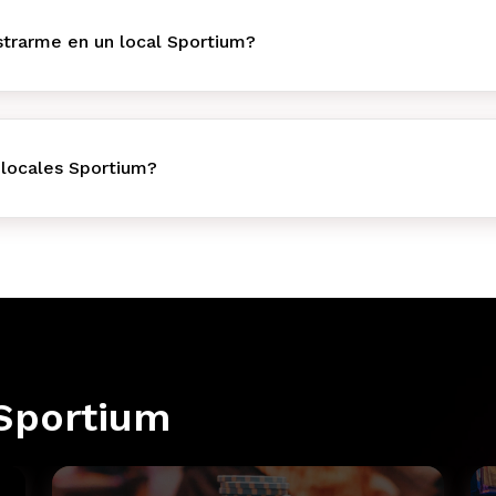
trarme en un local Sportium?
 locales Sportium?
Sportium