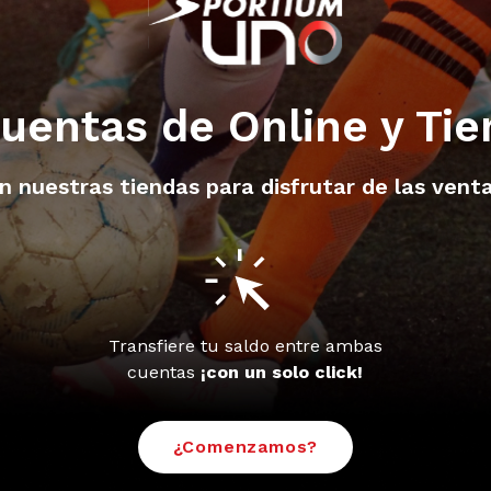
uentas de Online y Ti
en nuestras tiendas para disfrutar de las ven
s
Transfiere tu saldo entre ambas
cuentas
¡con un solo click!
¿Comenzamos?