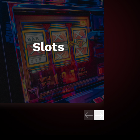
Slots