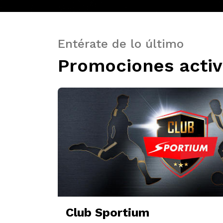
Entérate de lo último
Promociones activ
Club Sportium