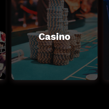
Casino