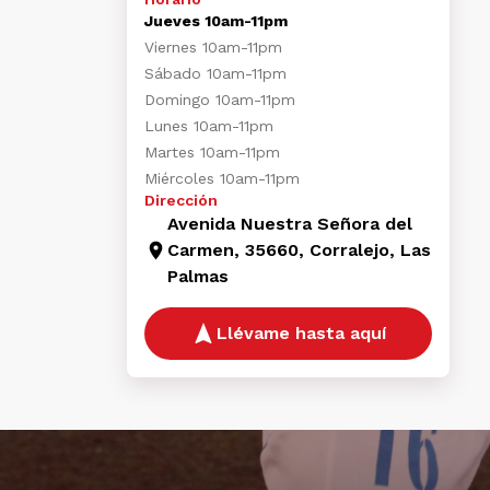
Jueves 10am-11pm
Viernes 10am-11pm
Sábado 10am-11pm
Domingo 10am-11pm
Lunes 10am-11pm
Martes 10am-11pm
Miércoles 10am-11pm
Dirección
Avenida Nuestra Señora del
Carmen, 35660, Corralejo, Las
Palmas
Llévame hasta aquí