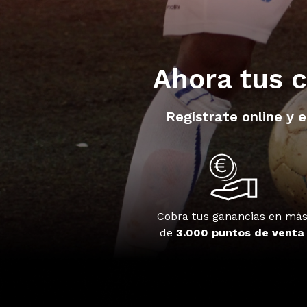
Ahora tus c
Regístrate online y 
Cobra tus ganancias en má
de
3.000 puntos de venta