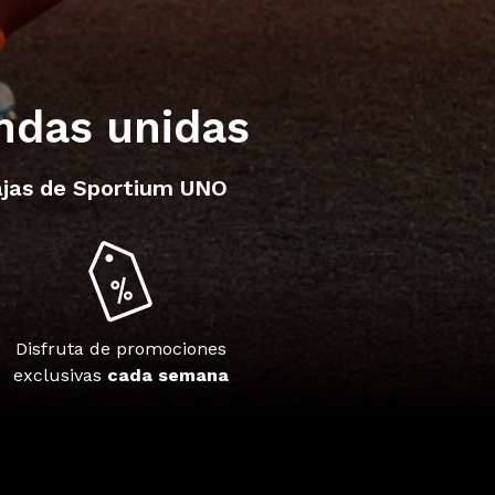
endas unidas
tajas de Sportium UNO
Disfruta de promociones
exclusivas
cada semana