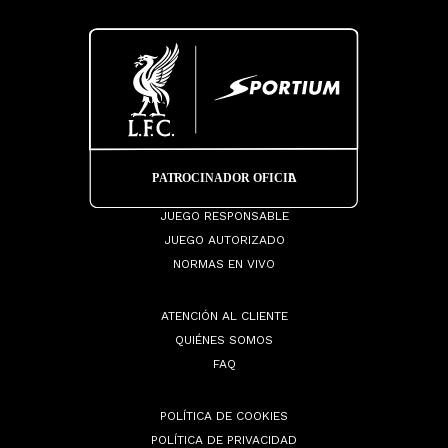
JUEGO RESPONSABLE
JUEGO AUTORIZADO
NORMAS EN VIVO
ATENCIÓN AL CLIENTE
QUIÉNES SOMOS
FAQ
POLÍTICA DE COOKIES
POLÍTICA DE PRIVACIDAD