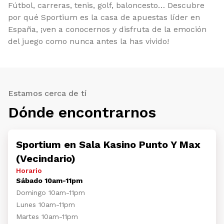
Fútbol, carreras, tenis, golf, baloncesto… Descubre
por qué Sportium es la casa de apuestas líder en
España, ¡ven a conocernos y disfruta de la emoción
del juego como nunca antes la has vivido!
Estamos cerca de tí
Dónde encontrarnos
Sportium en Sala Kasino Punto Y Max
(Vecindario)
Horario
Sábado 10am-11pm
Domingo 10am-11pm
Lunes 10am-11pm
Martes 10am-11pm