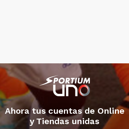
Ahora tus cuentas de Online
y Tiendas unidas