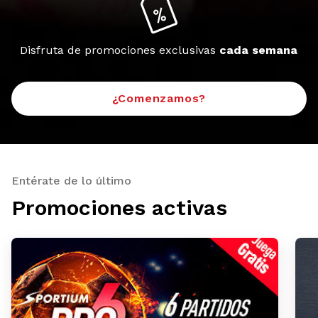
Disfruta de promociones exclusivas
cada semana
¿Comenzamos?
Entérate de lo último
Promociones activas