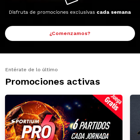
Disfruta de promociones exclusivas
cada semana
¿Comenzamos?
Entérate de lo último
Promociones activas