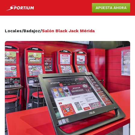
APUESTA AHORA
Locales
/
Badajoz
/
Salón Black Jack Mérida