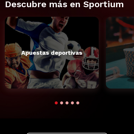
Descubre más en Sportium
Apuestas deportivas