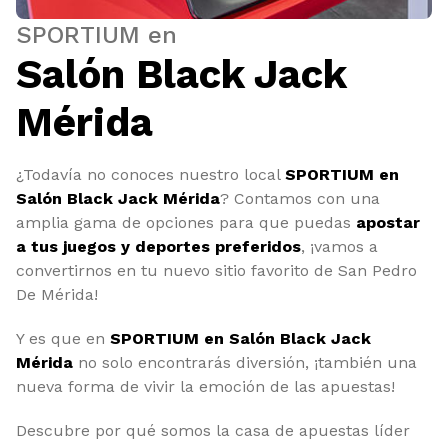
SPORTIUM en
Salón Black Jack
Mérida
¿Todavía no conoces nuestro local
SPORTIUM en
Salón Black Jack Mérida
? Contamos con una
amplia gama de opciones para que puedas
apostar
a tus juegos y deportes preferidos
, ¡vamos a
convertirnos en tu nuevo sitio favorito de San Pedro
De Mérida!
Y es que en
SPORTIUM en Salón Black Jack
Mérida
no solo encontrarás diversión, ¡también una
nueva forma de vivir la emoción de las apuestas!
Descubre por qué somos la casa de apuestas líder