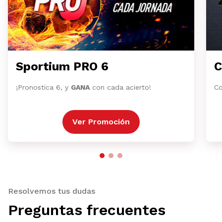
Sportium PRO 6
C
¡Pronostica 6, y
GANA
con cada acierto!
Co
Ver Promoción
Resolvemos tus dudas
Preguntas frecuentes