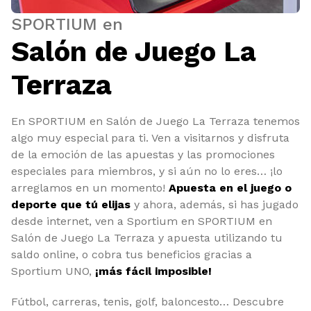
SPORTIUM en
Salón de Juego La
Terraza
En SPORTIUM en Salón de Juego La Terraza tenemos
algo muy especial para ti. Ven a visitarnos y disfruta
de la emoción de las apuestas y las promociones
especiales para miembros, y si aún no lo eres… ¡lo
arreglamos en un momento!
Apuesta en el juego o
deporte que tú elijas
y ahora, además, si has jugado
desde internet, ven a Sportium en SPORTIUM en
Salón de Juego La Terraza y apuesta utilizando tu
saldo online, o cobra tus beneficios gracias a
Sportium UNO,
¡más fácil imposible!
Fútbol, carreras, tenis, golf, baloncesto… Descubre