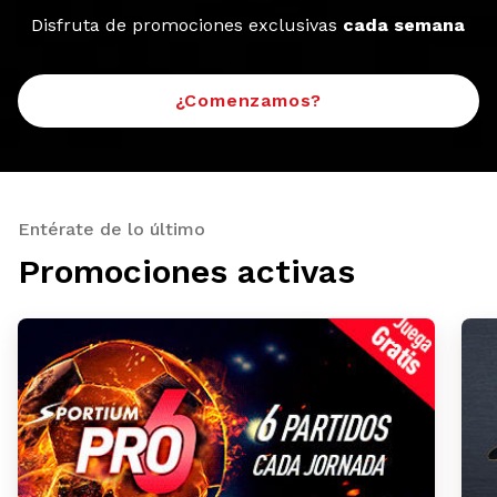
Disfruta de promociones exclusivas
cada semana
¿Comenzamos?
Entérate de lo último
Promociones activas