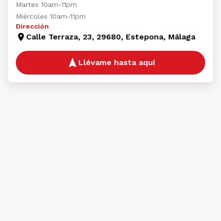
Martes 10am-11pm
Miércoles 10am-11pm
Dirección
Calle Terraza, 23, 29680, Estepona, Málaga
Llévame hasta aquí