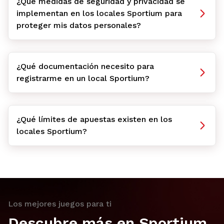
¿Qué medidas de seguridad y privacidad se
implementan en los locales Sportium para
proteger mis datos personales?
¿Qué documentación necesito para
registrarme en un local Sportium?
¿Qué límites de apuestas existen en los
locales Sportium?
Los mejores juegos para ti
Descubre más en Sportium