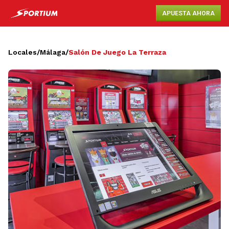
APUESTA AHORA
Locales
/
Málaga
/
Salón De Juego La Terraza