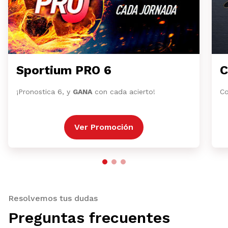
Sportium PRO 6
C
¡Pronostica 6, y
GANA
con cada acierto!
Co
Ver Promoción
Resolvemos tus dudas
Preguntas frecuentes