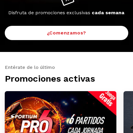
Disfruta de promociones exclusivas
cada semana
¿Comenzamos?
Entérate de lo último
Promociones activas