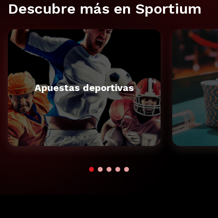
Descubre más en Sportium
Apuestas deportivas