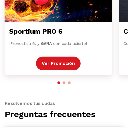
Sportium PRO 6
C
¡Pronostica 6, y
GANA
con cada acierto!
Co
Ver Promoción
Resolvemos tus dudas
Preguntas frecuentes