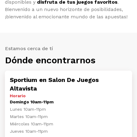
disponibles y
disfruta de tus juegos favoritos
.
Bienvenido a un nuevo horizonte de posibilidades,
¡bienvenido al emocionante mundo de las apuestas!
Estamos cerca de tí
Dónde encontrarnos
Sportium en Salon De Juegos
Altavista
Horario
Domingo 10am-11pm
Lunes 10am-11pm
Martes 10am-11pm
Miércoles 10am-11pm
Jueves 10am-11pm