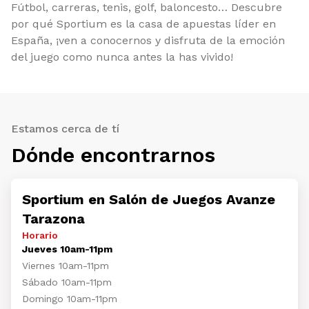
Fútbol, carreras, tenis, golf, baloncesto… Descubre
por qué Sportium es la casa de apuestas líder en
España, ¡ven a conocernos y disfruta de la emoción
del juego como nunca antes la has vivido!
Estamos cerca de tí
Dónde encontrarnos
Sportium en Salón de Juegos Avanze
Tarazona
Horario
Jueves 10am-11pm
Viernes 10am-11pm
Sábado 10am-11pm
Domingo 10am-11pm