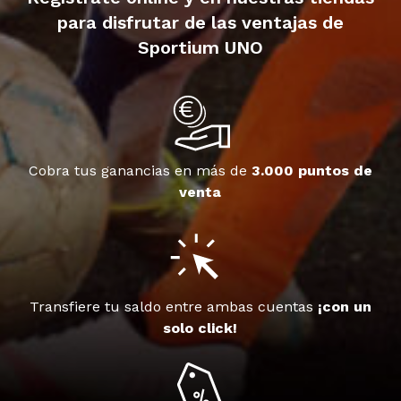
para disfrutar de las ventajas de
Sportium UNO
Cobra tus ganancias en más de
3.000 puntos de
venta
Transfiere tu saldo entre ambas cuentas
¡con un
solo click!