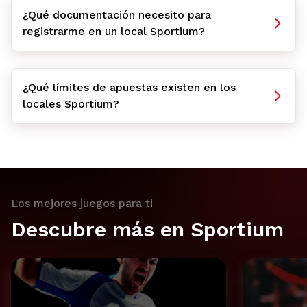
¿Qué documentación necesito para
registrarme en un local Sportium?
¿Qué límites de apuestas existen en los
locales Sportium?
Los mejores juegos para ti
Descubre más en Sportium