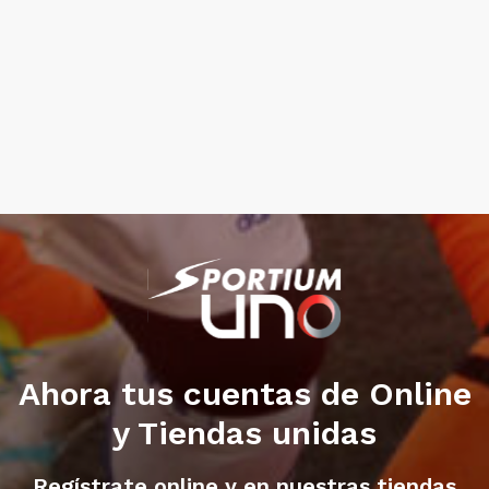
Ahora tus cuentas de Online
y Tiendas unidas
Regístrate online y en nuestras tiendas