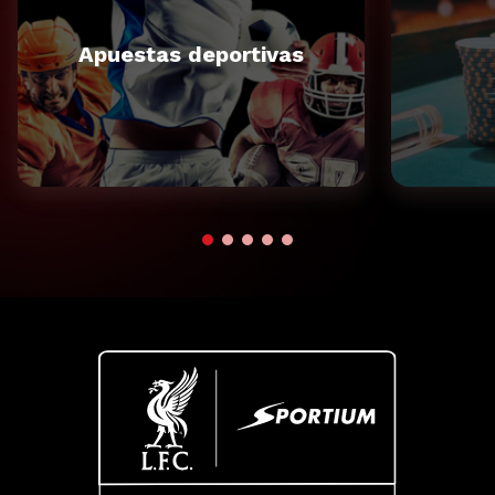
Apuestas deportivas