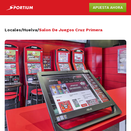
APUESTA AHORA
Locales
/
Huelva
/
Salon De Juegos Cruz Primera