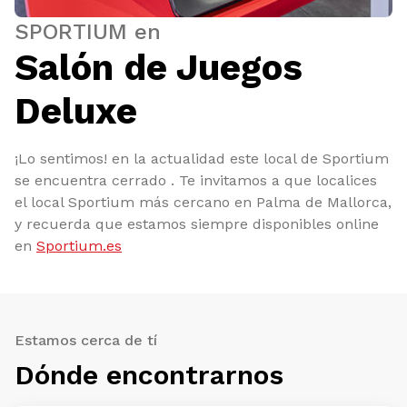
SPORTIUM en
Salón de Juegos
Deluxe
¡Lo sentimos! en la actualidad este local de Sportium
se encuentra cerrado . Te invitamos a que localices
el local Sportium más cercano en Palma de Mallorca,
y recuerda que estamos siempre disponibles online
en
Sportium.es
Estamos cerca de tí
Dónde encontrarnos