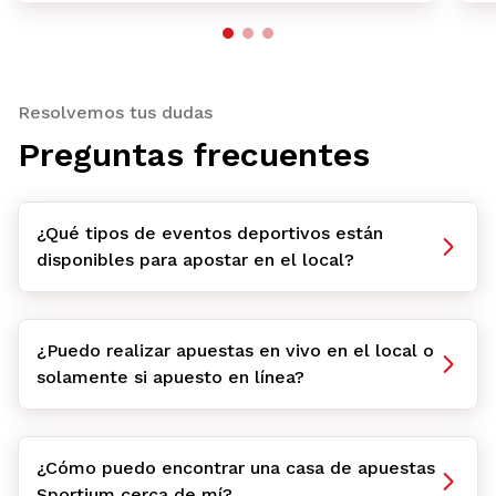
Resolvemos tus dudas
Preguntas frecuentes
¿Qué tipos de eventos deportivos están
disponibles para apostar en el local?
¿Puedo realizar apuestas en vivo en el local o
solamente si apuesto en línea?
¿Cómo puedo encontrar una casa de apuestas
Sportium cerca de mí?