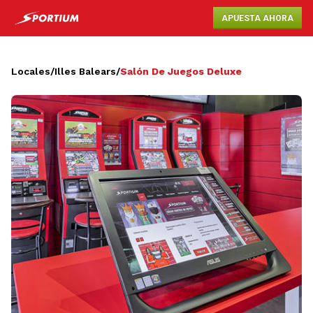
APUESTA AHORA
Locales
/
Illes Balears
/
Salón De Juegos Deluxe