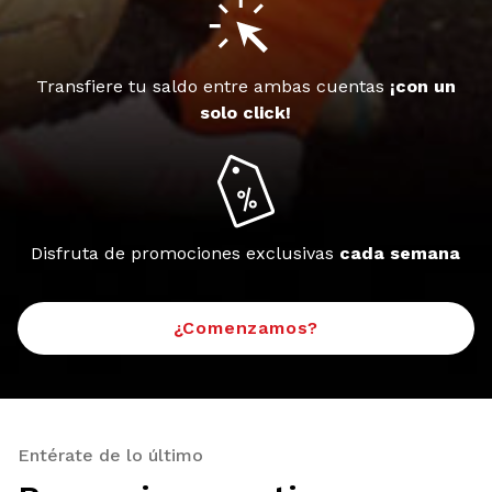
Transfiere tu saldo entre ambas cuentas
¡con un
solo click!
Disfruta de promociones exclusivas
cada semana
¿Comenzamos?
Entérate de lo último