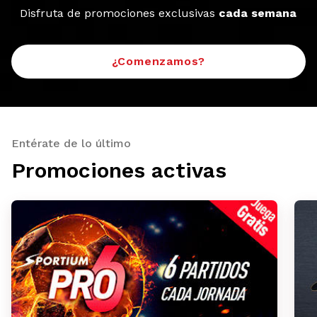
Disfruta de promociones exclusivas
cada semana
¿Comenzamos?
Entérate de lo último
Promociones activas