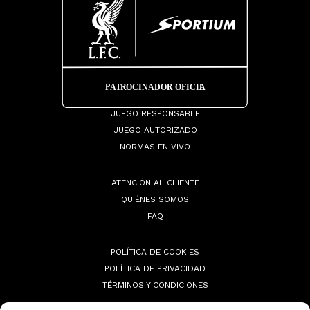
JUEGO RESPONSABLE
JUEGO AUTORIZADO
NORMAS EN VIVO
ATENCIÓN AL CLIENTE
QUIÉNES SOMOS
FAQ
POLÍTICA DE COOKIES
POLÍTICA DE PRIVACIDAD
TÉRMINOS Y CONDICIONES