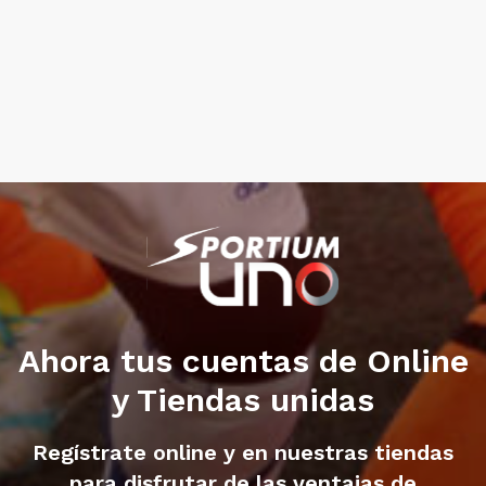
Ahora tus cuentas de Online
y Tiendas unidas
Regístrate online y en nuestras tiendas
para disfrutar de las ventajas de