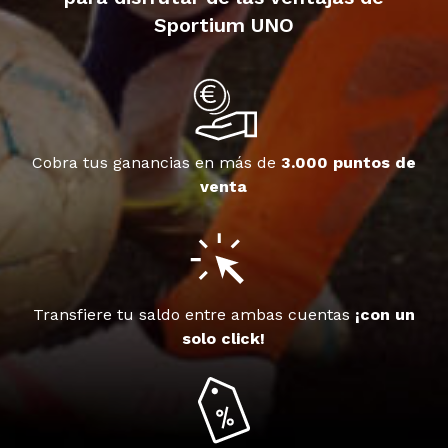
Sportium UNO
Cobra tus ganancias en más de
3.000 puntos de
venta
Transfiere tu saldo entre ambas cuentas
¡con un
solo click!