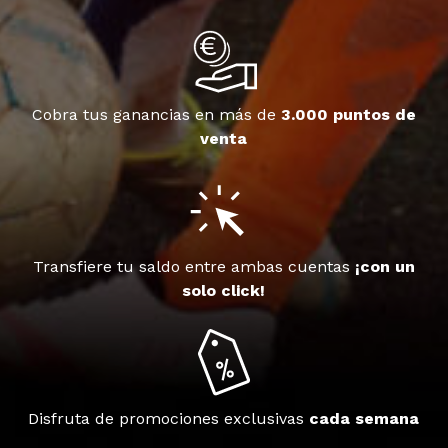
Cobra tus ganancias en más de
3.000 puntos de
venta
Transfiere tu saldo entre ambas cuentas
¡con un
solo click!
Disfruta de promociones exclusivas
cada semana