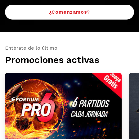
¿Comenzamos?
Entérate de lo último
Promociones activas