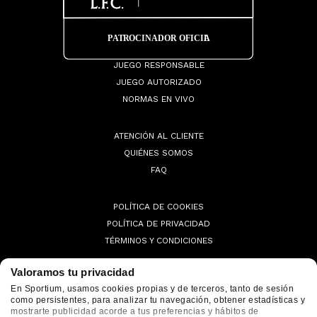
JUEGO RESPONSABLE
JUEGO AUTORIZADO
NORMAS EN VIVO
ATENCIÓN AL CLIENTE
QUIÉNES SOMOS
FAQ
POLÍTICA DE COOKIES
POLÍTICA DE PRIVACIDAD
TÉRMINOS Y CONDICIONES
Valoramos tu privacidad
En Sportium, usamos cookies propias y de terceros, tanto de sesión
como persistentes, para analizar tu navegación, obtener estadísticas y
© 2026 Sportium. All Rights Reserved.
mostrarte publicidad acorde a tus preferencias y hábitos de