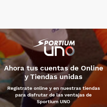
Ahora tus cuentas de Online
y Tiendas unidas
Regístrate online y en nuestras tiendas
para disfrutar de las ventajas de
Sportium UNO