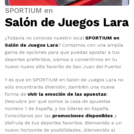
SPORTIUM en
Salón de Juegos Lara
¿Todavía no conoces nuestro local
SPORTIUM en
Salón de Juegos Lara
? Contamos con una amplia
gama de opciones para que puedas apostar a tus
deportes preferidos, ¡vamos a convertirnos en tu
nuevo nuevo sitio favorito de San Juan del Puerto!
Y es que en SPORTIUM en Salón de Juegos Lara no
solo encontrarás diversión, ¡también una nueva
forma de
vivir la emoción de las apuestas
!
Descubre por qué somos la casa de apuestas
número 1 de España, y los líderes en España.
Consúltanos por las
promociones disponibles
y
disfruta de tus deportes favoritos. Bienvenido a un
nuevo horizonte de posibilidades, ¡bienvenido al