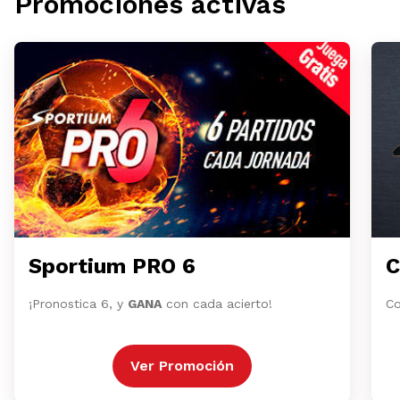
Promociones activas
Sportium PRO 6
C
¡Pronostica 6, y
GANA
con cada acierto!
Co
Ver Promoción