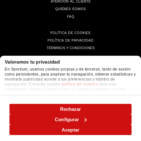
ATENCIÓN AL CLIENTE
QUIÉNES SOMOS
FAQ
POLÍTICA DE COOKIES
POLÍTICA DE PRIVACIDAD
TÉRMINOS Y CONDICIONES
Valoramos tu privacidad
En Sportium, usamos cookies propias y de terceros, tanto de sesión
como persistentes, para analizar tu navegación, obtener estadísticas y
© 2026 Sportium. All Rights Reserved.
mostrarte publicidad acorde a tus preferencias y hábitos de
navegación. Consulta nuestra
política de cookies
para más
información. Puedes aceptar todas las cookies pulsando el botón
"ACEPTAR" o configurarlas o rechazar su uso pulsando el botón
"CONFIGURAR"
Rechazar
Configurar
Aceptar