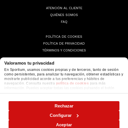
ATENCIÓN AL CLIENTE
QUIÉNES SOMOS
FAQ
POLÍTICA DE COOKIES
POLÍTICA DE PRIVACIDAD
TÉRMINOS Y CONDICIONES
Valoramos tu privacidad
En Sportium, usamos cookies propias y de terceros, tanto de sesión
como persistentes, para analizar tu navegación, obtener estadísticas y
© 2026 Sportium. All Rights Reserved.
mostrarte publicidad acorde a tus preferencias y hábitos de
navegación. Consulta nuestra
política de cookies
para más
información. Puedes aceptar todas las cookies pulsando el botón
"ACEPTAR" o configurarlas o rechazar su uso pulsando el botón
"CONFIGURAR"
Rechazar
Configurar
Aceptar