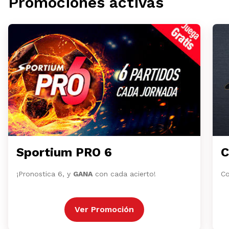
Promociones activas
Sportium PRO 6
C
¡Pronostica 6, y
GANA
con cada acierto!
Co
Ver Promoción