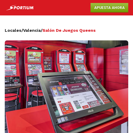
APUESTA AHORA
Locales
/
Valencia
/
Salón De Juegos Queens