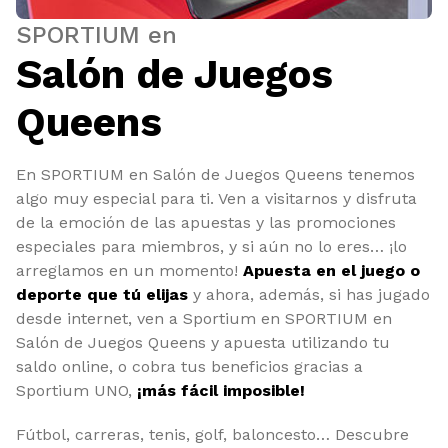
SPORTIUM en
Salón de Juegos
Queens
En SPORTIUM en Salón de Juegos Queens tenemos
algo muy especial para ti. Ven a visitarnos y disfruta
de la emoción de las apuestas y las promociones
especiales para miembros, y si aún no lo eres… ¡lo
arreglamos en un momento!
Apuesta en el juego o
deporte que tú elijas
y ahora, además, si has jugado
desde internet, ven a Sportium en SPORTIUM en
Salón de Juegos Queens y apuesta utilizando tu
saldo online, o cobra tus beneficios gracias a
Sportium UNO,
¡más fácil imposible!
Fútbol, carreras, tenis, golf, baloncesto… Descubre