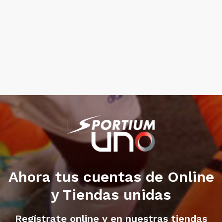
Ahora tus cuentas de Online
y Tiendas unidas
Regístrate online y en nuestras tiendas