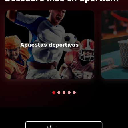
Apuestas deportivas