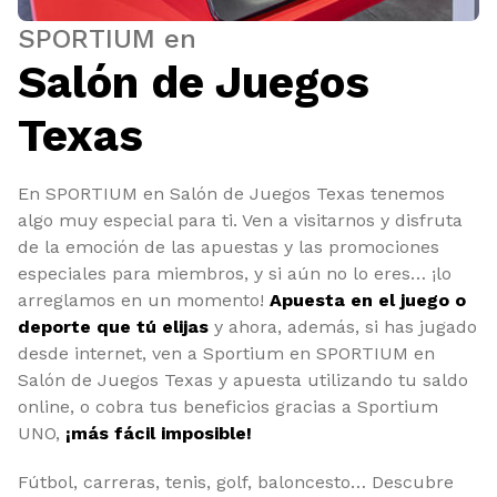
SPORTIUM en
Salón de Juegos
Texas
En SPORTIUM en Salón de Juegos Texas tenemos
algo muy especial para ti. Ven a visitarnos y disfruta
de la emoción de las apuestas y las promociones
especiales para miembros, y si aún no lo eres… ¡lo
arreglamos en un momento!
Apuesta en el juego o
deporte que tú elijas
y ahora, además, si has jugado
desde internet, ven a Sportium en SPORTIUM en
Salón de Juegos Texas y apuesta utilizando tu saldo
online, o cobra tus beneficios gracias a Sportium
UNO,
¡más fácil imposible!
Fútbol, carreras, tenis, golf, baloncesto… Descubre