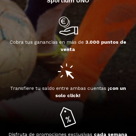
Sportium UNO
Cobra tus ganancias en más de
3.000 puntos de
venta
Transfiere tu saldo entre ambas cuentas
¡con un
solo click!
Disfruta de promociones exclusivas
cada semana