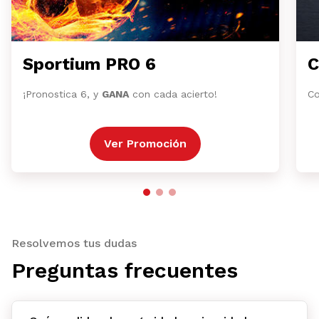
Sportium PRO 6
C
¡Pronostica 6, y
GANA
con cada acierto!
Co
Ver Promoción
Resolvemos tus dudas
Preguntas frecuentes