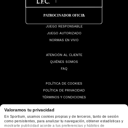
JUEGO RESPONSABLE
JUEGO AUTORIZADO
NORMAS EN VIVO
ATENCIÓN AL CLIENTE
QUIÉNES SOMOS
FAQ
POLÍTICA DE COOKIES
POLÍTICA DE PRIVACIDAD
TÉRMINOS Y CONDICIONES
Valoramos tu privacidad
En Sportium, usamos cookies propias y de terceros, tanto de sesión
como persistentes, para analizar tu navegación, obtener estadísticas y
© 2026 Sportium. All Rights Reserved.
mostrarte publicidad acorde a tus preferencias y hábitos de