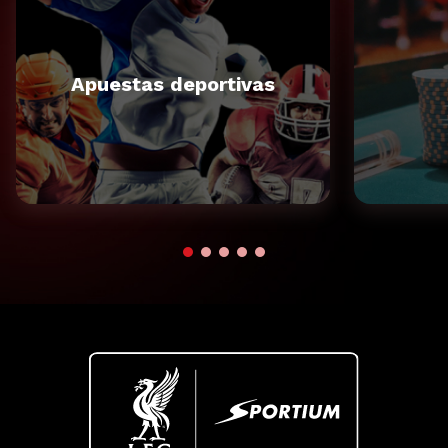
Apuestas deportivas