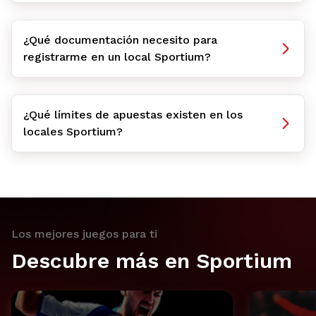
¿Qué documentación necesito para
registrarme en un local Sportium?
¿Qué límites de apuestas existen en los
locales Sportium?
Los mejores juegos para ti
Descubre más en Sportium