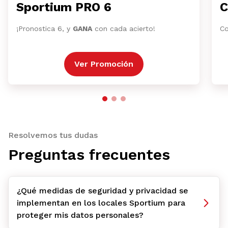
Sportium PRO 6
C
¡Pronostica 6, y
GANA
con cada acierto!
Co
Ver Promoción
Resolvemos tus dudas
Preguntas frecuentes
¿Qué medidas de seguridad y privacidad se
implementan en los locales Sportium para
proteger mis datos personales?