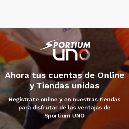
Ahora tus cuentas de Online
y Tiendas unidas
Regístrate online y en nuestras tiendas
para disfrutar de las ventajas de
Sportium UNO