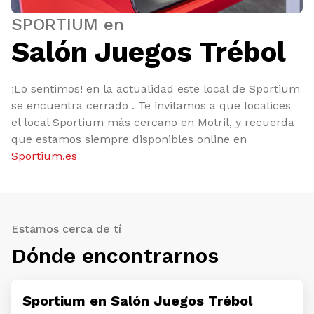
SPORTIUM en
Salón Juegos Trébol
¡Lo sentimos! en la actualidad este local de Sportium
se encuentra cerrado . Te invitamos a que localices
el local Sportium más cercano en Motril, y recuerda
que estamos siempre disponibles online en
Sportium.es
Estamos cerca de tí
Dónde encontrarnos
Sportium en Salón Juegos Trébol