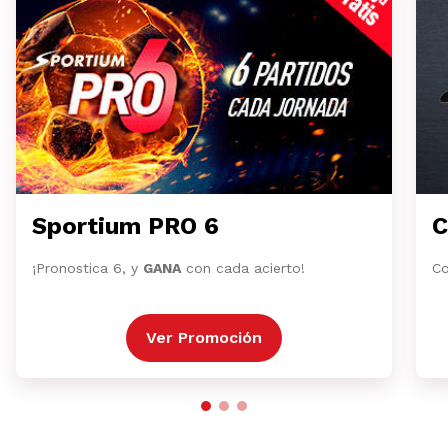
Sportium PRO 6
C
¡Pronostica 6, y
GANA
con cada acierto!
Co
Ver Promoción