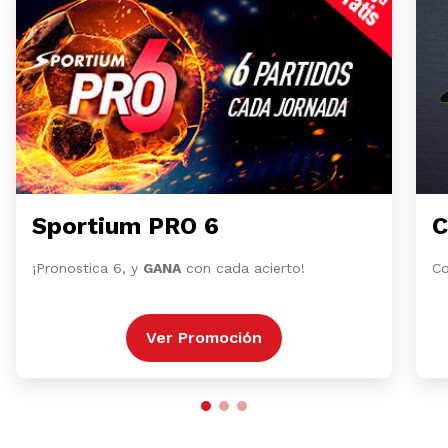
Sportium PRO 6
C
¡Pronostica 6, y
GANA
con cada acierto!
Co
Ver Promoción