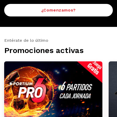
¿Comenzamos?
Entérate de lo último
Promociones activas