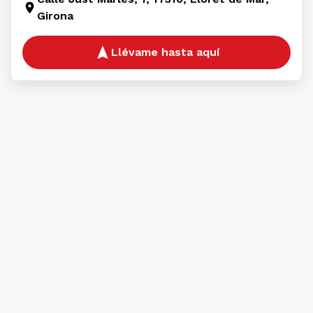
Girona
Llévame hasta aquí