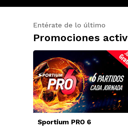
Entérate de lo último
Promociones activ
Sportium PRO 6