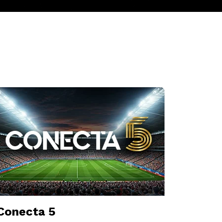
Conecta 5