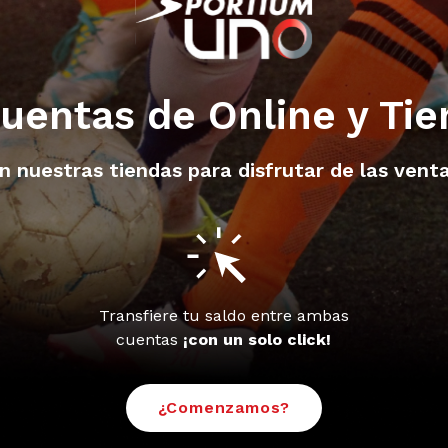
uentas de Online y Ti
en nuestras tiendas para disfrutar de las ven
s
Transfiere tu saldo entre ambas
cuentas
¡con un solo click!
¿Comenzamos?