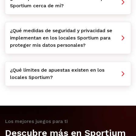
Sportium cerca de mí?
¿Qué medidas de seguridad y privacidad se
implementan en los locales Sportium para
proteger mis datos personales?
¿Qué límites de apuestas existen en los
locales Sportium?
Los mejores juegos para ti
Descubre más en Sportium