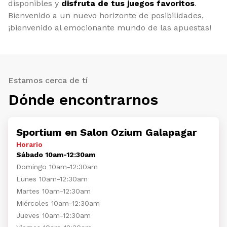
disponibles y
disfruta de tus juegos favoritos
.
Bienvenido a un nuevo horizonte de posibilidades,
¡bienvenido al emocionante mundo de las apuestas!
Estamos cerca de tí
Dónde encontrarnos
Sportium en Salon Ozium Galapagar
Horario
Sábado 10am-12:30am
Domingo 10am-12:30am
Lunes 10am-12:30am
Martes 10am-12:30am
Miércoles 10am-12:30am
Jueves 10am-12:30am