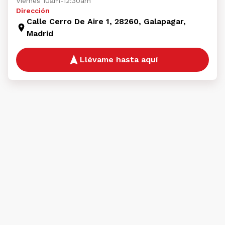
Viernes 10am-12:30am
Dirección
Calle Cerro De Aire 1, 28260, Galapagar,
Madrid
Llévame hasta aquí