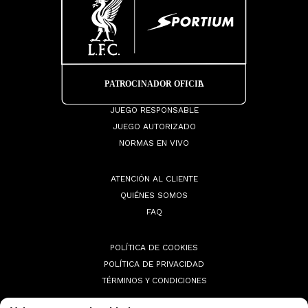
JUEGO RESPONSABLE
JUEGO AUTORIZADO
NORMAS EN VIVO
ATENCIÓN AL CLIENTE
QUIÉNES SOMOS
FAQ
POLÍTICA DE COOKIES
POLÍTICA DE PRIVACIDAD
TÉRMINOS Y CONDICIONES