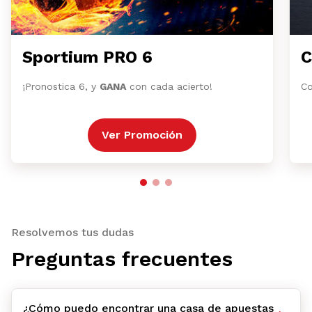
Sportium PRO 6
C
¡Pronostica 6, y
GANA
con cada acierto!
Co
Ver Promoción
Resolvemos tus dudas
Preguntas frecuentes
¿Cómo puedo encontrar una casa de apuestas