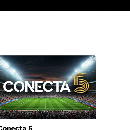
Conecta 5