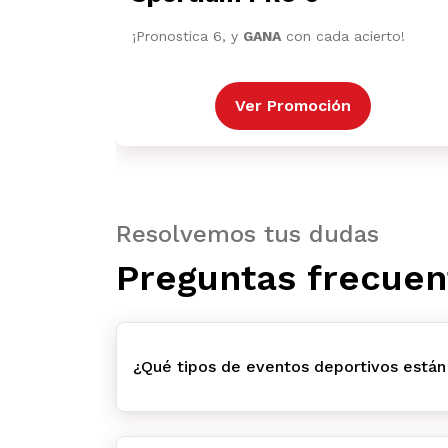
¡Pronostica 6, y
GANA
con cada acierto!
Ver Promoción
Resolvemos tus dudas
Preguntas frecuen
¿Qué tipos de eventos deportivos están 