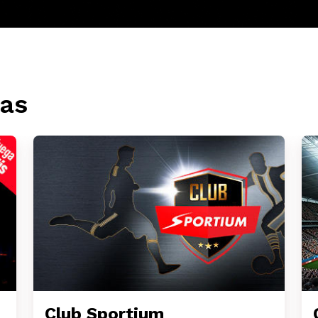
as
Club Sportium