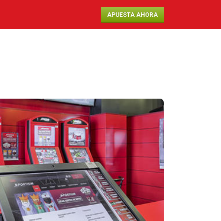
APUESTA AHORA