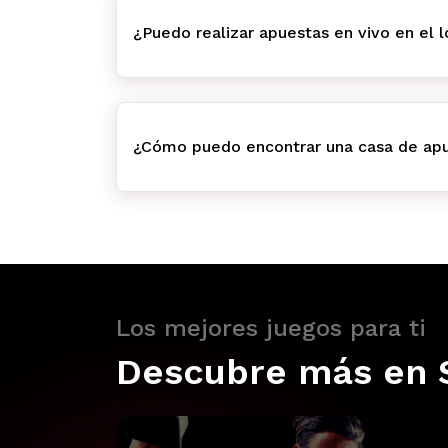
¿Puedo realizar apuestas en vivo en el l
¿Cómo puedo encontrar una casa de apu
Los mejores juegos para ti
Descubre más en 