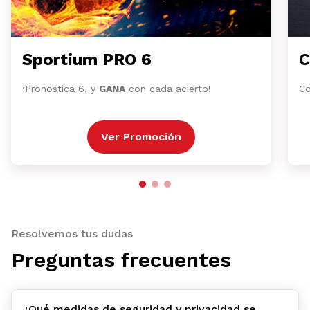
Sportium PRO 6
C
¡Pronostica 6, y
GANA
con cada acierto!
Co
Ver Promoción
Resolvemos tus dudas
Preguntas frecuentes
¿Qué medidas de seguridad y privacidad se