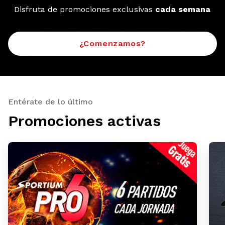
Disfruta de promociones exclusivas
cada semana
¿Comenzamos?
Entérate de lo último
Promociones activas