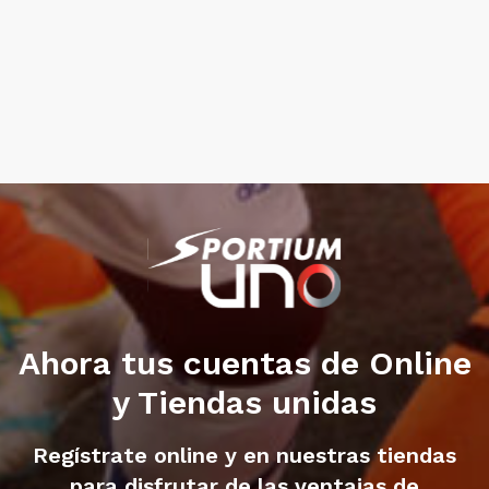
Ahora tus cuentas de Online
y Tiendas unidas
Regístrate online y en nuestras tiendas
para disfrutar de las ventajas de