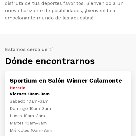
disfruta de tus deportes favoritos. Bienvenido a un
nuevo horizonte de posibilidades, ¡bienvenido al
emocionante mundo de las apuestas!
Estamos cerca de tí
Dónde encontrarnos
Sportium en Salón Winner Calamonte
Horario
Viernes 10am-3am
Sábado 10am-3am
Domingo 10am-3am
Lunes 10am-3am
Martes 10am-3am
Miércoles 10am-3am