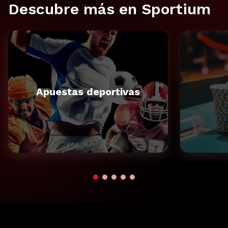
Descubre más en Sportium
Apuestas deportivas