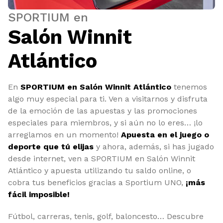
SPORTIUM en
Salón Winnit
Atlántico
En
SPORTIUM en Salón Winnit Atlántico
tenemos
algo muy especial para ti. Ven a visitarnos y disfruta
de la emoción de las apuestas y las promociones
especiales para miembros, y si aún no lo eres… ¡lo
arreglamos en un momento!
Apuesta en el juego o
deporte que tú elijas
y ahora, además, si has jugado
desde internet, ven a SPORTIUM en Salón Winnit
Atlántico y apuesta utilizando tu saldo online, o
cobra tus beneficios gracias a Sportium UNO,
¡más
fácil imposible!
Fútbol, carreras, tenis, golf, baloncesto… Descubre