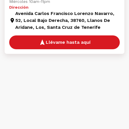
Miércoles 10am-11pm
Dirección
Avenida Carlos Francisco Lorenzo Navarro,
52, Local Bajo Derecha, 38760, Llanos De
Aridane, Los, Santa Cruz de Tenerife
Llévame hasta aquí