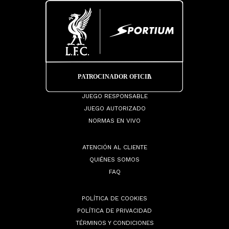
JUEGO RESPONSABLE
JUEGO AUTORIZADO
NORMAS EN VIVO
ATENCIÓN AL CLIENTE
QUIÉNES SOMOS
FAQ
POLÍTICA DE COOKIES
POLÍTICA DE PRIVACIDAD
TÉRMINOS Y CONDICIONES