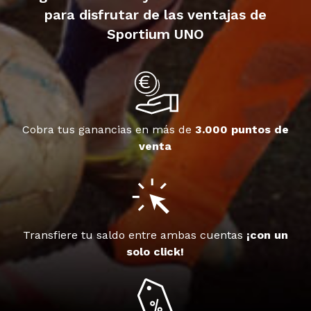
para disfrutar de las ventajas de
Sportium UNO
Cobra tus ganancias en más de
3.000 puntos de
venta
Transfiere tu saldo entre ambas cuentas
¡con un
solo click!