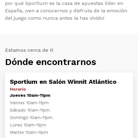
por qué Sportium es la casa de apuestas líder en
España, ¡ven a conocernos y disfruta de la emoción
del juego como nunca antes la has vivido!
Estamos cerca de tí
Dónde encontrarnos
Sportium en Salón Winnit Atlántico
Horario
Jueves 10am-11pm
Viernes 10am-11pm
Sábado 10am-11pm
Domingo 10am-11pm
Lunes 10am-11pm
Martes 10am-11pm