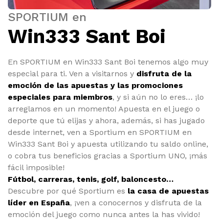
SPORTIUM en
Win333 Sant Boi
En SPORTIUM en Win333 Sant Boi tenemos algo muy
especial para ti. Ven a visitarnos y
disfruta de la
emoción de las apuestas y las promociones
especiales para miembros
, y si aún no lo eres… ¡lo
arreglamos en un momento! Apuesta en el juego o
deporte que tú elijas y ahora, además, si has jugado
desde internet, ven a Sportium en SPORTIUM en
Win333 Sant Boi y apuesta utilizando tu saldo online,
o cobra tus beneficios gracias a Sportium UNO, ¡más
fácil imposible!
Fútbol, carreras, tenis, golf, baloncesto…
Descubre por qué Sportium es
la casa de apuestas
líder en España
, ¡ven a conocernos y disfruta de la
emoción del juego como nunca antes la has vivido!