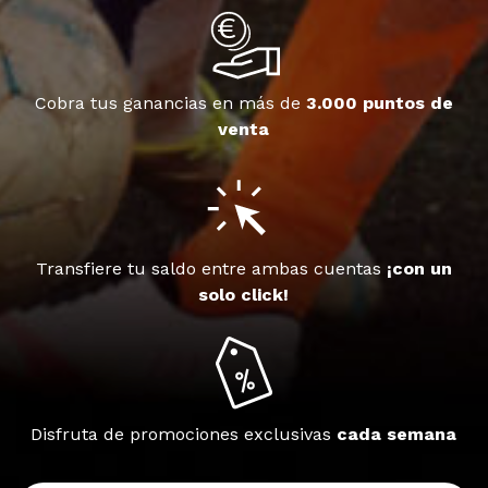
Cobra tus ganancias en más de
3.000 puntos de
venta
Transfiere tu saldo entre ambas cuentas
¡con un
solo click!
Disfruta de promociones exclusivas
cada semana