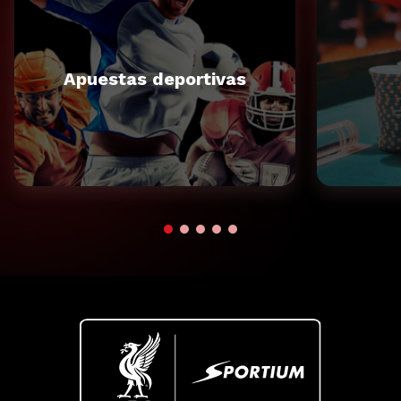
Apuestas deportivas