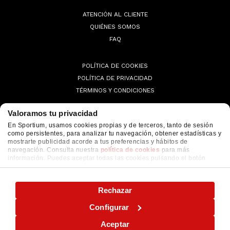
ATENCIÓN AL CLIENTE
QUIÉNES SOMOS
FAQ
POLÍTICA DE COOKIES
POLÍTICA DE PRIVACIDAD
TÉRMINOS Y CONDICIONES
Valoramos tu privacidad
En Sportium, usamos cookies propias y de terceros, tanto de sesión
como persistentes, para analizar tu navegación, obtener estadísticas y
© 2026 Sportium. All Rights Reserved.
mostrarte publicidad acorde a tus preferencias y hábitos de
navegación. Consulta nuestra
política de cookies
para más
información. Puedes aceptar todas las cookies pulsando el botón
"ACEPTAR" o configurarlas o rechazar su uso pulsando el botón
"CONFIGURAR"
Rechazar
Configurar
Aceptar