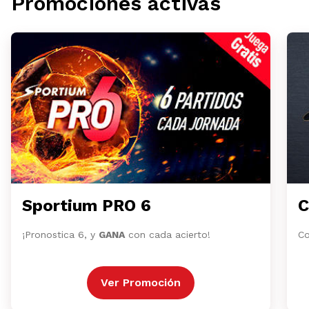
Promociones activas
Sportium PRO 6
C
¡Pronostica 6, y
GANA
con cada acierto!
Co
Ver Promoción