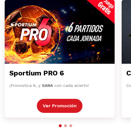
Sportium PRO 6
C
¡Pronostica 6, y
GANA
con cada acierto!
Co
Ver Promoción