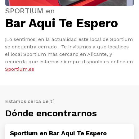
SPORTIUM en
Bar Aqui Te Espero
¡Lo sentimos! en la actualidad este local de Sportium
se encuentra cerrado . Te invitamos a que localices
el local Sportium más cercano en Alicante, y
recuerda que estamos siempre disponibles online en
Sportium.es
Estamos cerca de tí
Dónde encontrarnos
Sportium en Bar Aqui Te Espero