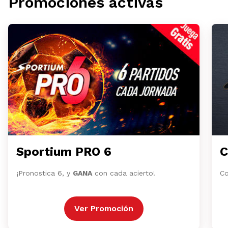
Promociones activas
Sportium PRO 6
C
¡Pronostica 6, y
GANA
con cada acierto!
Co
Ver Promoción