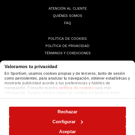
ATENCIÓN AL CLIENTE
QUIÉNES SOMOS
FAQ
POLÍTICA DE COOKIES
POLÍTICA DE PRIVACIDAD
TÉRMINOS Y CONDICIONES
Valoramos tu privacidad
En Sportium, usamos cookies propias y de terceros, tanto de sesión
como persistentes, para analizar tu navegación, obtener estadísticas y
© 2026 Sportium. All Rights Reserved.
mostrarte publicidad acorde a tus preferencias y hábitos de
navegación. Consulta nuestra
política de cookies
para más
información. Puedes aceptar todas las cookies pulsando el botón
"ACEPTAR" o configurarlas o rechazar su uso pulsando el botón
"CONFIGURAR"
Rechazar
Configurar
Aceptar