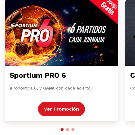
Sportium PRO 6
C
¡Pronostica 6, y
GANA
con cada acierto!
Co
Ver Promoción