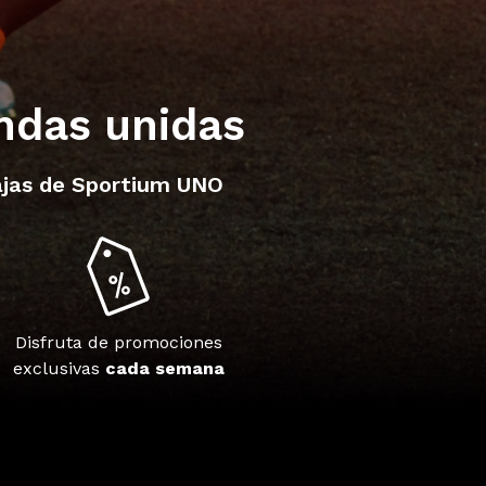
endas unidas
tajas de Sportium UNO
Disfruta de promociones
exclusivas
cada semana