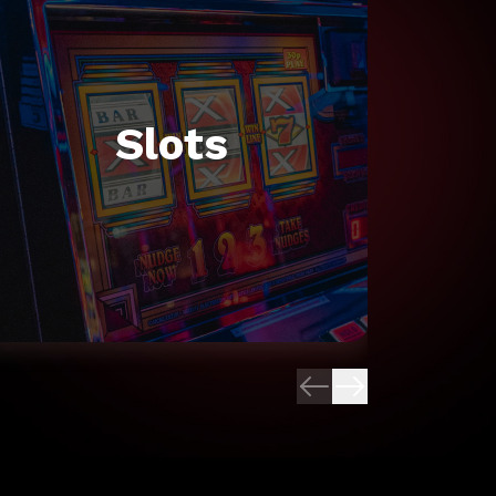
Slots