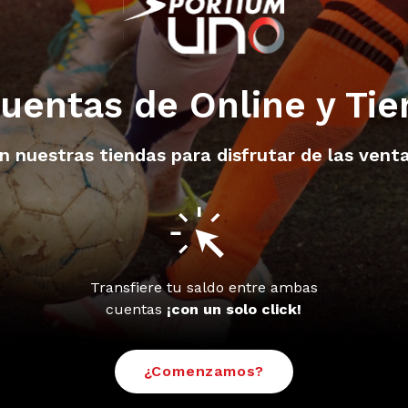
uentas de Online y Ti
en nuestras tiendas para disfrutar de las ven
s
Transfiere tu saldo entre ambas
cuentas
¡con un solo click!
¿Comenzamos?