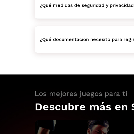
¿Qué medidas de seguridad y privacidad
¿Qué documentación necesito para regis
Los mejores juegos para ti
Descubre más en 