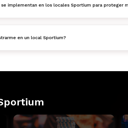
 se implementan en los locales Sportium para proteger m
trarme en un local Sportium?
Sportium