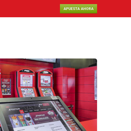
APUESTA AHORA