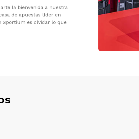
darte la bienvenida a nuestra
casa de apuestas líder en
en Sportium es olvidar lo que
os