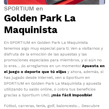
SPORTIUM en
Golden Park La
Maquinista
En SPORTIUM en Golden Park La Maquinista
tenemos algo muy especial para ti. Ven a visitarnos y
disfruta de la emoción de las apuestas y las
promociones especiales para miembros, y si aún no
lo eres… ¡lo arreglamos en un momento!
Apuesta en
el juego o deporte que tú elijas
y ahora, además, si
has jugado desde internet, ven a Sportium en
SPORTIUM en Golden Park La Maquinista y apuesta
utilizando tu saldo online, o cobra tus beneficios
gracias a Sportium UNO,
¡más fácil imposible!
Fútbol, carreras, tenis, golf, baloncesto… Descubre