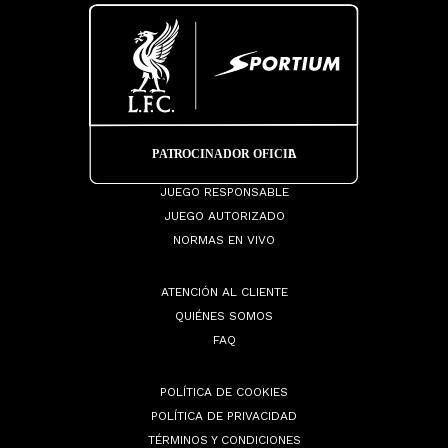
JUEGO RESPONSABLE
JUEGO AUTORIZADO
NORMAS EN VIVO
ATENCIÓN AL CLIENTE
QUIÉNES SOMOS
FAQ
POLÍTICA DE COOKIES
POLÍTICA DE PRIVACIDAD
TÉRMINOS Y CONDICIONES