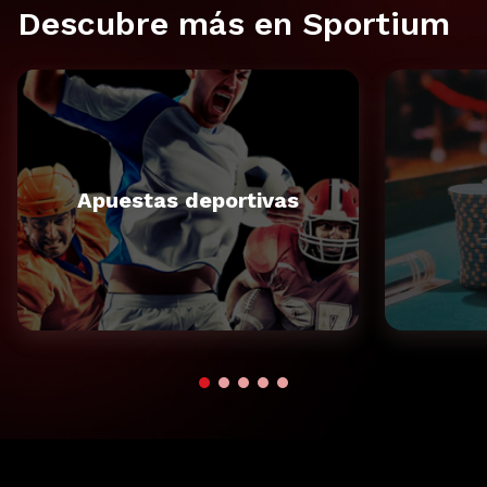
Descubre más en Sportium
Apuestas deportivas