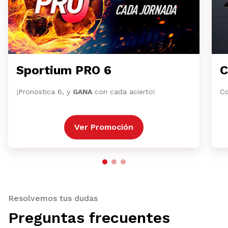
Sportium PRO 6
C
¡Pronostica 6, y
GANA
con cada acierto!
Co
Ver Promoción
Resolvemos tus dudas
Preguntas frecuentes