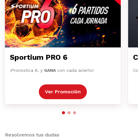
Sportium PRO 6
C
¡Pronostica 6, y
GANA
con cada acierto!
Co
Ver Promoción
Resolvemos tus dudas