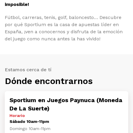
imposible!
Fútbol, carreras, tenis, golf, baloncesto… Descubre
por qué Sportium es la casa de apuestas líder en
España, ¡ven a conocernos y disfruta de la emoción
del juego como nunca antes la has vivido!
Estamos cerca de tí
Dónde encontrarnos
Sportium en Juegos Paynuca (Moneda
De La Suerte)
Horario
Sábado 10am-11pm
Domingo 10am-11pm