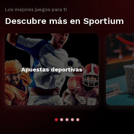
Los mejores juegos para ti
Descubre más en Sportium
Apuestas deportivas