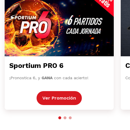
Sportium PRO 6
C
¡Pronostica 6, y
GANA
con cada acierto!
Co
Ver Promoción