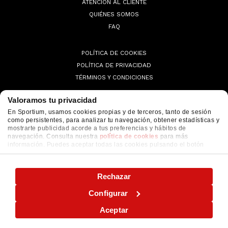
ATENCIÓN AL CLIENTE
QUIÉNES SOMOS
FAQ
POLÍTICA DE COOKIES
POLÍTICA DE PRIVACIDAD
TÉRMINOS Y CONDICIONES
Valoramos tu privacidad
En Sportium, usamos cookies propias y de terceros, tanto de sesión
como persistentes, para analizar tu navegación, obtener estadísticas y
© 2026 Sportium. All Rights Reserved.
mostrarte publicidad acorde a tus preferencias y hábitos de
navegación. Consulta nuestra
política de cookies
para más
información. Puedes aceptar todas las cookies pulsando el botón
"ACEPTAR" o configurarlas o rechazar su uso pulsando el botón
"CONFIGURAR"
Rechazar
Configurar
Aceptar