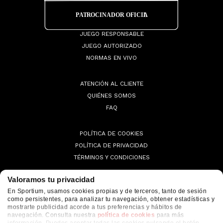
JUEGO RESPONSABLE
JUEGO AUTORIZADO
NORMAS EN VIVO
ATENCIÓN AL CLIENTE
QUIÉNES SOMOS
FAQ
POLÍTICA DE COOKIES
POLÍTICA DE PRIVACIDAD
TÉRMINOS Y CONDICIONES
Valoramos tu privacidad
En Sportium, usamos cookies propias y de terceros, tanto de sesión
como persistentes, para analizar tu navegación, obtener estadísticas y
© 2026 Sportium. All Rights Reserved.
mostrarte publicidad acorde a tus preferencias y hábitos de
navegación. Consulta nuestra
política de cookies
para más