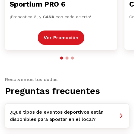
Sportium PRO 6
C
¡Pronostica 6, y
GANA
con cada acierto!
Co
Ver Promoción
Resolvemos tus dudas
Preguntas frecuentes
¿Qué tipos de eventos deportivos están
disponibles para apostar en el local?