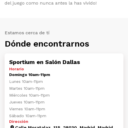
del juego como nunca antes la has vivido!
Estamos cerca de tí
Dónde encontrarnos
Sportium en Salón Dallas
Horario
Domingo 10am-11pm
Lunes 10am-11pm
Martes 10am-11pm
Miércoles 10am-11pm
Jueves 10am-11pm
Viernes 10am-11pm
Sábado 10am-11pm
Dirección
Calle Moratalaz, 115, 28030, Madrid, Madrid