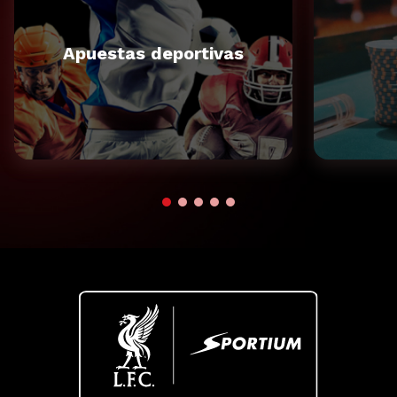
Apuestas deportivas