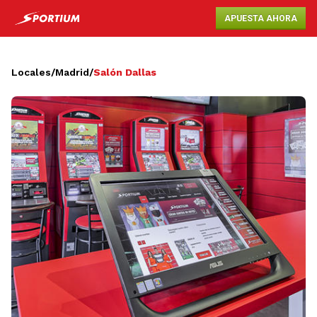
APUESTA AHORA
Locales
/
Madrid
/
Salón Dallas