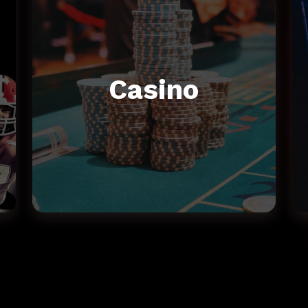
Casino