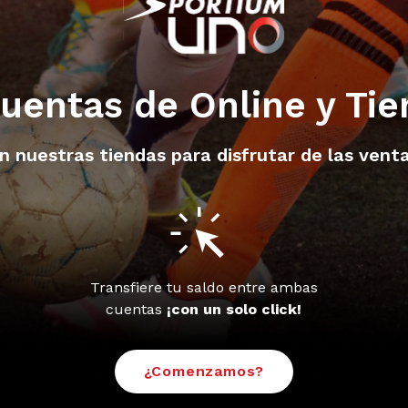
uentas de Online y Ti
en nuestras tiendas para disfrutar de las ven
s
Transfiere tu saldo entre ambas
cuentas
¡con un solo click!
¿Comenzamos?