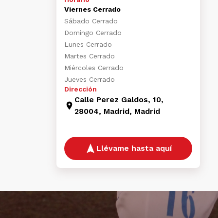
Viernes Cerrado
Sábado Cerrado
Domingo Cerrado
Lunes Cerrado
Martes Cerrado
Miércoles Cerrado
Jueves Cerrado
Dirección
Calle Perez Galdos, 10,
28004, Madrid, Madrid
Llévame hasta aquí