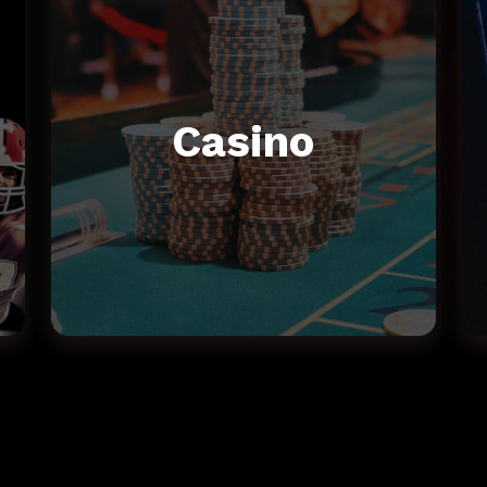
Casino