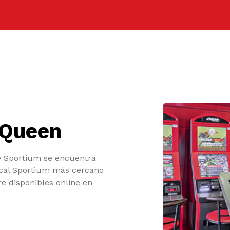
 Queen
de Sportium se encuentra
local Sportium más cercano
e disponibles online en