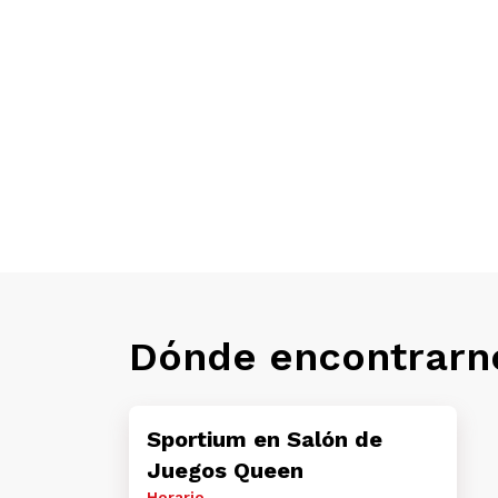
Dónde encontrarn
Sportium en Salón de
Juegos Queen
Horario