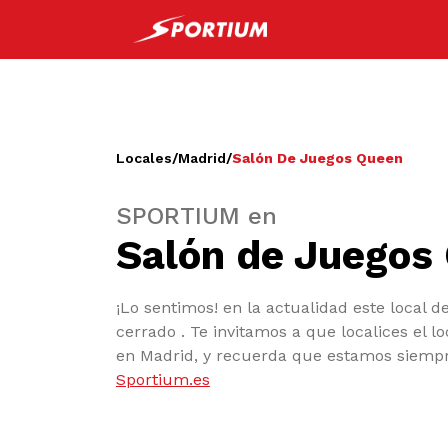
Locales
/
Madrid
/
Salón De Juegos Queen
SPORTIUM en
Salón de Juegos
¡Lo sentimos! en la actualidad este local 
cerrado . Te invitamos a que localices el 
en Madrid, y recuerda que estamos siempr
Sportium.es