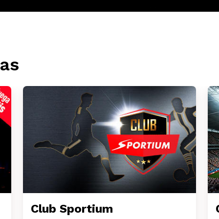
as
Club Sportium