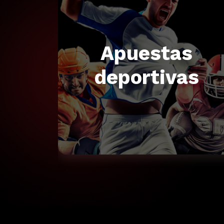
Apuestas
deportivas