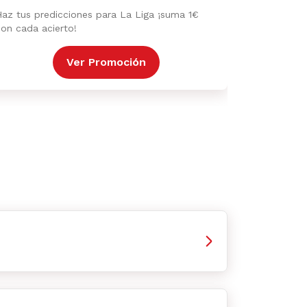
Haz tus predicciones para La Liga ¡suma 1€
con cada acierto!
Ver Promoción