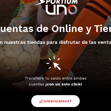
uentas de Online y Ti
en nuestras tiendas para disfrutar de las ven
s
Transfiere tu saldo entre ambas
cuentas
¡con un solo click!
¿Comenzamos?